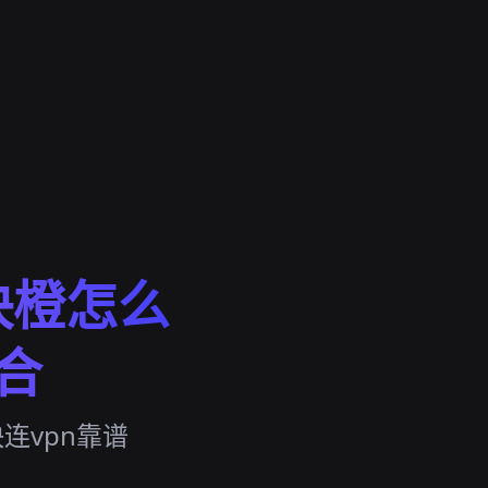
快橙怎么
组合
连vpn靠谱