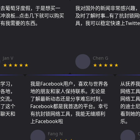
算去葡萄牙度假，于是想买一
我对国外的新闻非常感兴趣
冲浪板...点击几下就可以购买
及时了解时事...有了抗封锁
所有我需要的东西。
具，我可以稳定快速上Twitte
Jan V
Chen G
★★★★★
★★★★★
院学习，
我是Facebook用户，喜欢与世界各
从抚养
界各地，
地的朋友和家人保持联系。无论是
网络工
们交流。
了解最新动态还是分享难忘时刻，
网络工
现了这个
Facebook都是我首选的平台。幸亏
的迪士
友聊天和
有抗封锁网络工具，我能无缝顺利
看到她
上Facebook啦
乐。
Fang N